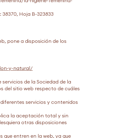
femenina/la-higiene-femenina-
o: 38370, Hoja B-323833
b, pone a disposición de los
on-y-natural/
servicios de la Sociedad de la
s del sitio web respecto de cuáles
e diferentes servicios y contenidos
ica la aceptación total y sin
lesquiera otras disposiciones
s que entren en la web, ya que