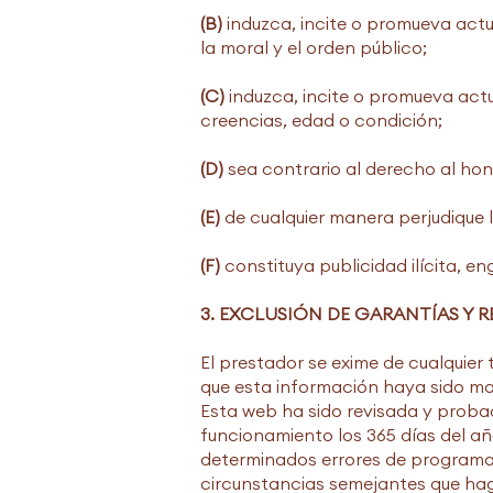
(B)
induzca, incite o promueva actuac
la moral y el orden público;
(C)
induzca, incite o promueva actu
creencias, edad o condición;
(D)
sea contrario al derecho al hono
(E)
de cualquier manera perjudique l
(F)
constituya publicidad ilícita, e
3. EXCLUSIÓN DE GARANTÍAS Y 
El prestador se exime de cualquier
que esta información haya sido ma
Esta web ha sido revisada y proba
funcionamiento los 365 días del año
determinados errores de programac
circunstancias semejantes que hag