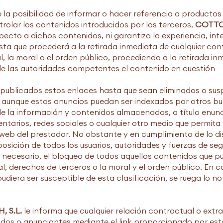
te la posibilidad de informar o hacer referencia a productos
olar los contenidos introducidos por los terceros,
COTTO
pecto a dichos contenidos, ni garantiza la experiencia, int
sta que procederá a la retirada inmediata de cualquier con
l, la moral o el orden público, procediendo a la retirada in
e las autoridades competentes el contenido en cuestión
publicados estos enlaces hasta que sean eliminados o susp
 aunque estos anuncios puedan ser indexados por otros b
de la información y contenidos almacenados, a título enunci
tarios, redes sociales o cualquier otro medio que permita
eb del prestador. No obstante y en cumplimiento de lo dispu
posición de todos los usuarios, autoridades y fuerzas de s
a necesario, el bloqueo de todos aquellos contenidos que p
al, derechos de terceros o la moral y el orden público. En c
udiera ser susceptible de esta clasificación, se ruega lo no
 S.L.
le informa que cualquier relación contractual o extra
iados o anunciantes mediante el link proporcionado por es