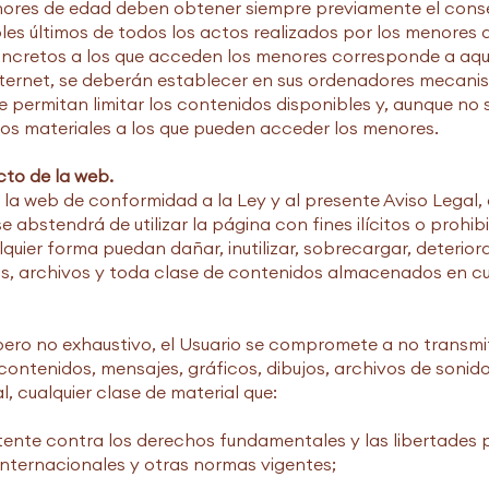
menores de edad deben obtener siempre previamente el conse
es últimos de todos los actos realizados por los menores 
ncretos a los que acceden los menores corresponde a aque
ternet, se deberán establecer en sus ordenadores mecanis
ue permitan limitar los contenidos disponibles y, aunque no 
r los materiales a los que pueden acceder los menores.
cto de la web.
r la web de conformidad a la Ley y al presente Aviso Legal,
e abstendrá de utilizar la página con fines ilícitos o prohib
lquier forma puedan dañar, inutilizar, sobrecargar, deteriora
, archivos y toda clase de contenidos almacenados en cua
, pero no exhaustivo, el Usuario se compromete a no transmit
contenidos, mensajes, gráficos, dibujos, archivos de sonid
, cualquier clase de material que:
tente contra los derechos fundamentales y las libertades 
internacionales y otras normas vigentes;