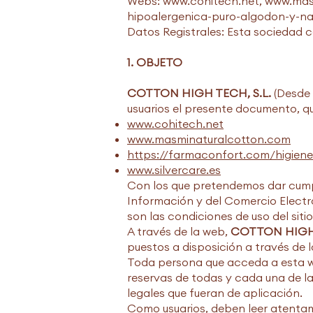
Webs:
www.cohitech.net
,
www.mas
hipoalergenica-puro-algodon-y-na
Datos Registrales: Esta sociedad c
1. OBJETO
COTTON HIGH TECH, S.L.
(Desde 
usuarios el presente documento, que
www.cohitech.net
www.masminaturalcotton.com
https://farmaconfort.com/higiene
www.silvercare.es
Con los que pretendemos dar cumpli
Información y del Comercio Electró
son las condiciones de uso del siti
A través de la web,
COTTON HIGH 
puestos a disposición a través de 
Toda persona que acceda a esta web
reservas de todas y cada una de la
legales que fueran de aplicación.
Como usuarios, deben leer atentame