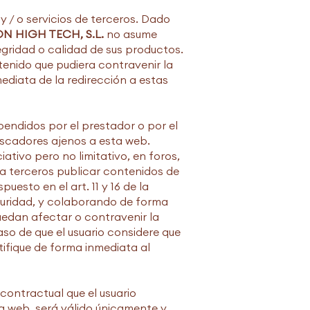
 y / o servicios de terceros. Dado
N HIGH TECH, S.L.
no asume
egridad o calidad de sus productos.
tenido que pudiera contravenir la
mediata de la redirección a estas
endidos por el prestador o por el
uscadores ajenos a esta web.
ativo pero no limitativo, en foros,
 a terceros publicar contenidos de
esto en el art. 11 y 16 de la
eguridad, y colaborando de forma
uedan afectar o contravenir la
aso de que el usuario considere que
tifique de forma inmediata al
contractual que el usuario
ta web, será válido únicamente y