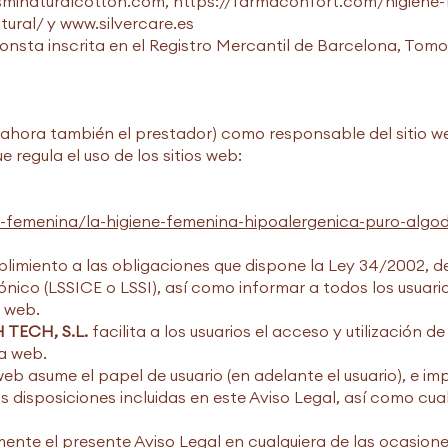
minaturalcotton.com
,
https://farmaconfort.com/higiene-
tural/
y
www.silvercare.es
onsta inscrita en el Registro Mercantil de Barcelona, Tom
ahora también el prestador) como responsable del sitio we
 regula el uso de los sitios web:
-femenina/la-higiene-femenina-hipoalergenica-puro-algod
miento a las obligaciones que dispone la Ley 34/2002, de 
nico (LSSICE o LSSI), así como informar a todos los usuario
o web.
TECH, S.L.
facilita a los usuarios el acceso y utilización d
la web.
 asume el papel de usuario (en adelante el usuario), e impl
s disposiciones incluidas en este Aviso Legal, así como cua
nte el presente Aviso Legal en cualquiera de las ocasione