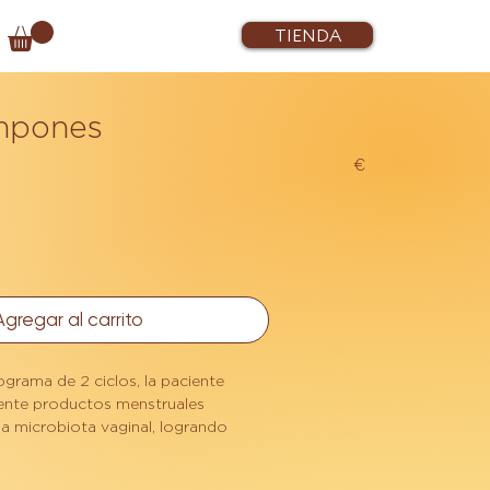
TIENDA
mpones
Precio
5,50 €
Agregar al carrito
ograma de 2 ciclos, la paciente
mente productos menstruales
a microbiota vaginal, logrando
r más del 80% de los síntomas.