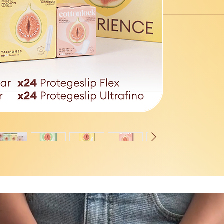
Tampones
x2 regular
x2 super
Slips
x1 Slip Flex
x1 Slip Ultra