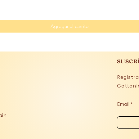
Agregar al carrito
SUSCR
Regístra
Cottonl
Email
ain