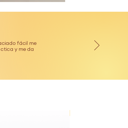
aciado fácil me
áctica y me da
NUEVA