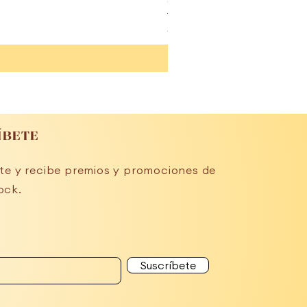
Copa menstrual - Vacíala sin r
Precio
29,95 €
ÍBETE
te y recibe premios y promociones de
ock.
Suscríbete