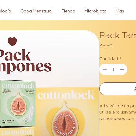
logía
Copa Menstrual
Tienda
Microbiota
Más
Pack Ta
3
Cantidad
*
A través de un pr
utiliza exclusiva
respetuosos con l
reducir o elimina