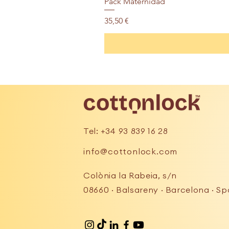
Pack Maternidad
Precio
35,50 €
Tel: +34 93 839 16 28
info@cottonlock.com
Colònia la Rabeia, s/n
08660 · Balsareny · Barcelona · Sp